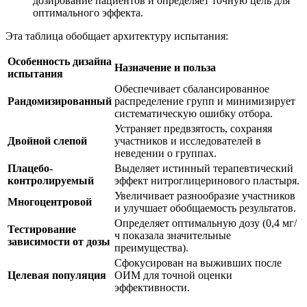
дозирование пациентов и определяет точную цель для
оптимального эффекта.
Эта таблица обобщает архитектуру испытания:
Особенность дизайна
Назначение и польза
испытания
Обеспечивает сбалансированное
Рандомизированный
распределение групп и минимизирует
систематическую ошибку отбора.
Устраняет предвзятость, сохраняя
Двойной слепой
участников и исследователей в
неведении о группах.
Плацебо-
Выделяет истинный терапевтический
контролируемый
эффект нитроглицеринового пластыря.
Увеличивает разнообразие участников
Многоцентровой
и улучшает обобщаемость результатов.
Определяет оптимальную дозу (0,4 мг/
Тестирование
ч показала значительные
зависимости от дозы
преимущества).
Сфокусирован на выживших после
Целевая популяция
ОИМ для точной оценки
эффективности.