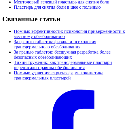
Ментоловый гелевый пластырь для снятия боли
Пластырь для снятия боли в шее с полынью
Связанные статьи
Помимо эффективности: психология приверженности к
местному обезболиванию
За гранью таблеток: физика и психология
трансдермального обезболивания
За гранью таблеток: бесшумная разработка более
безопасных обезболивающих
Тихий труженик: как трансдермальные пластыри
переписали правила обезболивания
Помимо удаления: скрытая фармакокинетика
трансдермальных пластырей