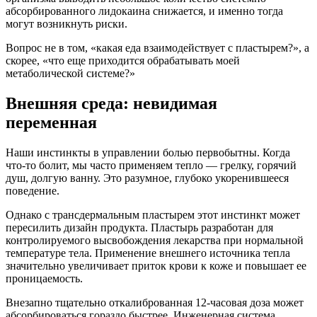
абсорбированного лидокаина снижается, и именно тогда
могут возникнуть риски.
Вопрос не в том, «какая еда взаимодействует с пластырем?», а
скорее, «что еще приходится обрабатывать моей
метаболической системе?»
Внешняя среда: невидимая
переменная
Наши инстинкты в управлении болью первобытны. Когда
что-то болит, мы часто применяем тепло — грелку, горячий
душ, долгую ванну. Это разумное, глубоко укоренившееся
поведение.
Однако с трансдермальным пластырем этот инстинкт может
пересилить дизайн продукта. Пластырь разработан для
контролируемого высвобождения лекарства при нормальной
температуре тела. Применение внешнего источника тепла
значительно увеличивает приток крови к коже и повышает ее
проницаемость.
Внезапно тщательно откалиброванная 12-часовая доза может
абсорбироваться гораздо быстрее. Инженерная система