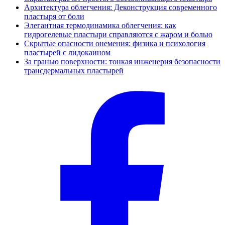
Архитектура облегчения: Деконструкция современного
пластыря от боли
Элегантная термодинамика облегчения: как
гидрогелевые пластыри справляются с жаром и болью
Скрытые опасности онемения: физика и психология
пластырей с лидокаином
За гранью поверхности: тонкая инженерия безопасности
трансдермальных пластырей