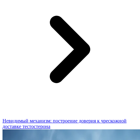
Невидимый механизм: построение доверия к чрескожной
доставке тестостерона