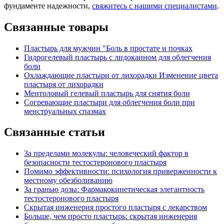
фундаменте надежности,
свяжитесь с нашими специалистами
.
Связанные товары
Пластырь для мужчин "Боль в простате и почках
Гидрогелевый пластырь с лидокаином для облегчения
боли
Охлаждающие пластыри от лихорадки Изменение цвета
пластыря от лихорадки
Ментоловый гелевый пластырь для снятия боли
Согревающие пластыри для облегчения боли при
менструальных спазмах
Связанные статьи
За пределами молекулы: человеческий фактор в
безопасности тестостеронового пластыря
Помимо эффективности: психология приверженности к
местному обезболиванию
За гранью дозы: Фармакокинетическая элегантность
тестостеронового пластыря
Скрытая инженерия простого пластыря с лекарством
Больше, чем просто пластырь: скрытая инженерия